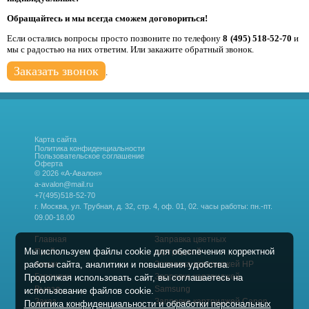
Обращайтесь и мы всегда сможем договориться!
Если остались вопросы просто позвоните по телефону
8 (495) 518-52-70
и
мы с радостью на них ответим. Или закажите обратный звонок.
Заказать звонок
.
Карта сайта
Политика конфиденциальности
Пользовательское соглашение
Оферта
© 2026 «А-Авалон»
a-avalon@mail.ru
+7(495)518-52-70
г. Москва, ул. Трубная, д. 32, стр. 4, оф. 01, 02.
часы работы: пн.-пт.
09.00-18.00
Главная
Заправка цветных
Мы используем файлы cookie для обеспечения корректной
Прайс
картриджей
работы сайта, аналитики и повышения удобства.
Акции
Заправка картриджей HP
Гарантии
Заправка картриджей
Продолжая использовать сайт, вы соглашаетесь на
Выезд
Samsung
использование файлов cookie.
Заказ
Заправка картриджей Canon
Политика конфиденциальности и обработки персональных