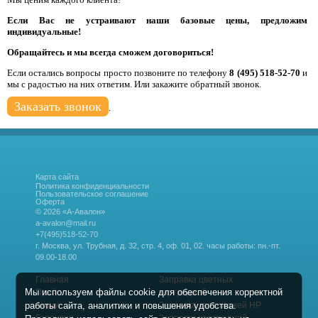
Если Вас не устраивают наши базовые цены, предложим
индивидуальные!
Обращайтесь и мы всегда сможем договориться!
Если остались вопросы просто позвоните по телефону
8 (495) 518-52-70
и
мы с радостью на них ответим. Или закажите обратный звонок.
Заказать звонок
.
Карта сайта
Политика конфиденциальности
Пользовательское соглашение
Оферта
© 2026 «А-Авалон»
a-avalon@mail.ru
+7(495)518-52-70
г. Москва, ул. Трубная, д. 32, стр. 4, оф. 01, 02.
часы работы: пн.-пт.
09.00-18.00
Главная
Заправка цветных
Мы используем файлы cookie для обеспечения корректной
Прайс
картриджей
работы сайта, аналитики и повышения удобства.
Акции
Заправка картриджей HP
Гарантии
Заправка картриджей