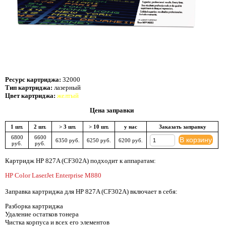
Ресурс картриджа:
32000
Тип картриджа:
лазерный
Цвет картриджа:
желтый
Цена заправки
1 шт.
2 шт.
> 3 шт.
> 10 шт.
у нас
Заказать заправку
6800
6600
В корзину
6350 руб.
6250 руб.
6200 руб.
руб.
руб.
Картридж HP 827A (CF302A) подходит к аппаратам:
HP Color LaserJet Enterprise M880
Заправка картриджа для HP 827A (CF302A) включает в себя:
Разборка картриджа
Удаление остатков тонера
Чистка корпуса и всех его элементов