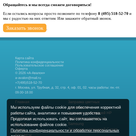
Обращайтесь и мы всегда сможем договориться!
Если остались вопросы просто позвоните по телефону
8 (495) 518-52-70
и
мы с радостью на них ответим. Или закажите обратный звонок.
Заказать звонок
.
Карта сайта
Политика конфиденциальности
Пользовательское соглашение
Оферта
© 2026 «А-Авалон»
a-avalon@mail.ru
+7(495)518-52-70
г. Москва, ул. Трубная, д. 32, стр. 4, оф. 01, 02.
часы работы: пн.-пт.
09.00-18.00
Главная
Заправка цветных
Мы используем файлы cookie для обеспечения корректной
Прайс
картриджей
работы сайта, аналитики и повышения удобства.
Акции
Заправка картриджей HP
Гарантии
Заправка картриджей
Продолжая использовать сайт, вы соглашаетесь на
Выезд
Samsung
использование файлов cookie.
Заказ
Заправка картриджей Canon
Политика конфиденциальности и обработки персональных
Контакты