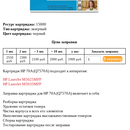
Ресурс картриджа:
15000
Тип картриджа:
лазерный
Цвет картриджа:
черный
Цена заправки
1 шт.
2 шт.
> 3 шт.
> 10 шт.
у нас
Заказать заправку
2550
2300
В корзину
2100 руб.
2000 руб.
1900 руб.
руб.
руб.
Картридж HP 70A (Q7570A) подходит к аппаратам:
HP LaserJet M5025MFP
HP LaserJet M5035MFP
Заправка картриджа для HP 70A (Q7570A) включает в себя:
Разборка картриджа
Удаление остатков тонера
Чистка корпуса и всех его элементов
Наполнение картриджа высококачественным тонером
Сборка картриджа
Тестирование картриджа после заправки