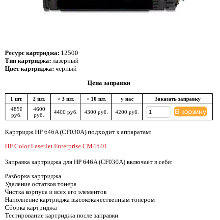
Ресурс картриджа:
12500
Тип картриджа:
лазерный
Цвет картриджа:
черный
Цена заправки
1 шт.
2 шт.
> 3 шт.
> 10 шт.
у нас
Заказать заправку
4850
4600
В корзину
4400 руб.
4300 руб.
4200 руб.
руб.
руб.
Картридж HP 646A (CF030A) подходит к аппаратам:
HP Color LaserJet Enterprise CM4540
Заправка картриджа для HP 646A (CF030A) включает в себя:
Разборка картриджа
Удаление остатков тонера
Чистка корпуса и всех его элементов
Наполнение картриджа высококачественным тонером
Сборка картриджа
Тестирование картриджа после заправки