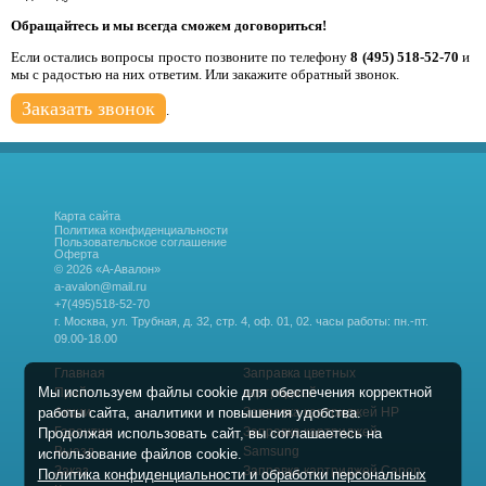
Обращайтесь и мы всегда сможем договориться!
Если остались вопросы просто позвоните по телефону
8 (495) 518-52-70
и
мы с радостью на них ответим. Или закажите обратный звонок.
Заказать звонок
.
Карта сайта
Политика конфиденциальности
Пользовательское соглашение
Оферта
© 2026 «А-Авалон»
a-avalon@mail.ru
+7(495)518-52-70
г. Москва, ул. Трубная, д. 32, стр. 4, оф. 01, 02.
часы работы: пн.-пт.
09.00-18.00
Главная
Заправка цветных
Мы используем файлы cookie для обеспечения корректной
Прайс
картриджей
работы сайта, аналитики и повышения удобства.
Акции
Заправка картриджей HP
Гарантии
Заправка картриджей
Продолжая использовать сайт, вы соглашаетесь на
Выезд
Samsung
использование файлов cookie.
Заказ
Заправка картриджей Canon
Политика конфиденциальности и обработки персональных