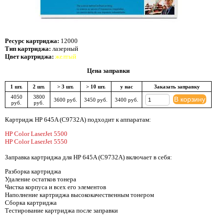
Ресурс картриджа:
12000
Тип картриджа:
лазерный
Цвет картриджа:
желтый
Цена заправки
1 шт.
2 шт.
> 3 шт.
> 10 шт.
у нас
Заказать заправку
4050
3800
В корзину
3600 руб.
3450 руб.
3400 руб.
руб.
руб.
Картридж HP 645A (C9732A) подходит к аппаратам:
HP Color LaserJet 5500
HP Color LaserJet 5550
Заправка картриджа для HP 645A (C9732A) включает в себя:
Разборка картриджа
Удаление остатков тонера
Чистка корпуса и всех его элементов
Наполнение картриджа высококачественным тонером
Сборка картриджа
Тестирование картриджа после заправки