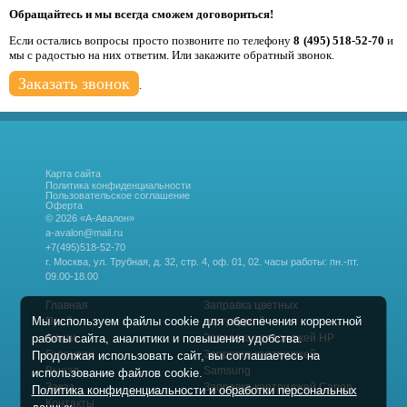
Обращайтесь и мы всегда сможем договориться!
Если остались вопросы просто позвоните по телефону
8 (495) 518-52-70
и
мы с радостью на них ответим. Или закажите обратный звонок.
Заказать звонок
.
Карта сайта
Политика конфиденциальности
Пользовательское соглашение
Оферта
© 2026 «А-Авалон»
a-avalon@mail.ru
+7(495)518-52-70
г. Москва, ул. Трубная, д. 32, стр. 4, оф. 01, 02.
часы работы: пн.-пт.
09.00-18.00
Главная
Заправка цветных
Мы используем файлы cookie для обеспечения корректной
Прайс
картриджей
работы сайта, аналитики и повышения удобства.
Акции
Заправка картриджей HP
Гарантии
Заправка картриджей
Продолжая использовать сайт, вы соглашаетесь на
Выезд
Samsung
использование файлов cookie.
Заказ
Заправка картриджей Canon
Политика конфиденциальности и обработки персональных
Контакты