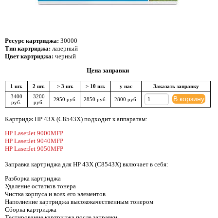
Ресурс картриджа:
30000
Тип картриджа:
лазерный
Цвет картриджа:
черный
Цена заправки
1 шт.
2 шт.
> 3 шт.
> 10 шт.
у нас
Заказать заправку
3400
3200
В корзину
2950 руб.
2850 руб.
2800 руб.
руб.
руб.
Картридж HP 43X (C8543X) подходит к аппаратам:
HP LaserJet 9000MFP
HP LaserJet 9040MFP
HP LaserJet 9050MFP
Заправка картриджа для HP 43X (C8543X) включает в себя:
Разборка картриджа
Удаление остатков тонера
Чистка корпуса и всех его элементов
Наполнение картриджа высококачественным тонером
Сборка картриджа
Тестирование картриджа после заправки