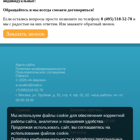
индивидуальные!
Обращайтесь и мы всегда сможем договориться!
Если остались вопросы просто позвоните по телефону
8 (495) 518-52-70
и
мы с радостью на них ответим. Или закажите обратный звонок.
Заказать звонок
.
Карта сайта
Политика конфиденциальности
Пользовательское соглашение
Оферта
© 2026 «А-Авалон»
a-avalon@mail.ru
+7(495)518-52-70
г. Москва, ул. Трубная, д. 32, стр. 4, оф. 01, 02.
часы работы: пн.-пт.
09.00-18.00
Главная
Заправка цветных
Мы используем файлы cookie для обеспечения корректной
Прайс
картриджей
работы сайта, аналитики и повышения удобства.
Акции
Заправка картриджей HP
Гарантии
Заправка картриджей
Продолжая использовать сайт, вы соглашаетесь на
Выезд
Samsung
использование файлов cookie.
Заказ
Заправка картриджей Canon
Политика конфиденциальности и обработки персональных