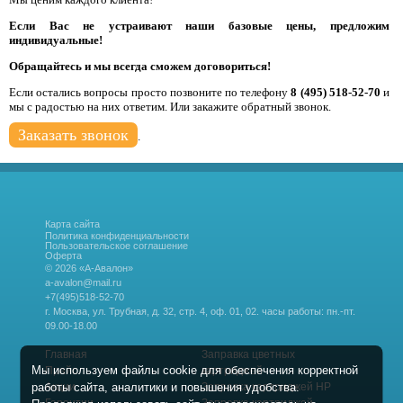
Если Вас не устраивают наши базовые цены, предложим
индивидуальные!
Обращайтесь и мы всегда сможем договориться!
Если остались вопросы просто позвоните по телефону
8 (495) 518-52-70
и
мы с радостью на них ответим. Или закажите обратный звонок.
Заказать звонок
.
Карта сайта
Политика конфиденциальности
Пользовательское соглашение
Оферта
© 2026 «А-Авалон»
a-avalon@mail.ru
+7(495)518-52-70
г. Москва, ул. Трубная, д. 32, стр. 4, оф. 01, 02.
часы работы: пн.-пт.
09.00-18.00
Главная
Заправка цветных
Мы используем файлы cookie для обеспечения корректной
Прайс
картриджей
работы сайта, аналитики и повышения удобства.
Акции
Заправка картриджей HP
Гарантии
Заправка картриджей