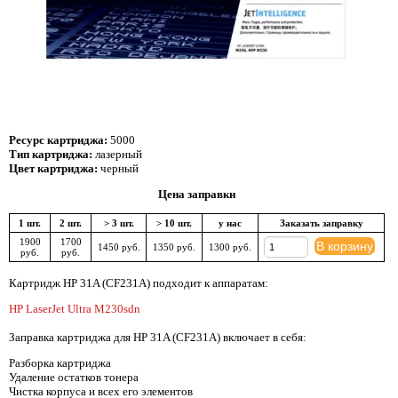
Ресурс картриджа:
5000
Тип картриджа:
лазерный
Цвет картриджа:
черный
Цена заправки
1 шт.
2 шт.
> 3 шт.
> 10 шт.
у нас
Заказать заправку
1900
1700
В корзину
1450 руб.
1350 руб.
1300 руб.
руб.
руб.
Картридж HP 31A (CF231A) подходит к аппаратам:
HP LaserJet Ultra M230sdn
Заправка картриджа для HP 31A (CF231A) включает в себя:
Разборка картриджа
Удаление остатков тонера
Чистка корпуса и всех его элементов