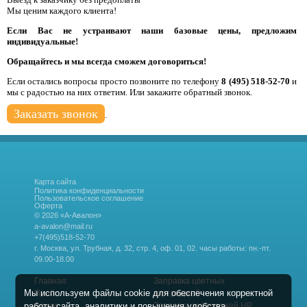
Мы ценим каждого клиента!
Если Вас не устраивают наши базовые цены, предложим
индивидуальные!
Обращайтесь и мы всегда сможем договориться!
Если остались вопросы просто позвоните по телефону
8 (495) 518-52-70
и
мы с радостью на них ответим. Или закажите обратный звонок.
Заказать звонок
.
Карта сайта
Политика конфиденциальности
Пользовательское соглашение
Оферта
© 2026 «А-Авалон»
a-avalon@mail.ru
+7(495)518-52-70
г. Москва, ул. Трубная, д. 32, стр. 4, оф. 01, 02.
часы работы: пн.-пт.
09.00-18.00
Главная
Заправка цветных
Мы используем файлы cookie для обеспечения корректной
Прайс
картриджей
работы сайта, аналитики и повышения удобства.
Акции
Заправка картриджей HP