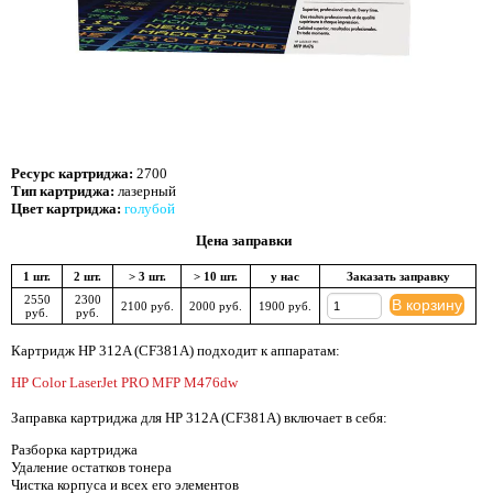
Ресурс картриджа:
2700
Тип картриджа:
лазерный
Цвет картриджа:
голубой
Цена заправки
1 шт.
2 шт.
> 3 шт.
> 10 шт.
у нас
Заказать заправку
2550
2300
В корзину
2100 руб.
2000 руб.
1900 руб.
руб.
руб.
Картридж HP 312A (CF381A) подходит к аппаратам:
HP Color LaserJet PRO MFP M476dw
Заправка картриджа для HP 312A (CF381A) включает в себя:
Разборка картриджа
Удаление остатков тонера
Чистка корпуса и всех его элементов