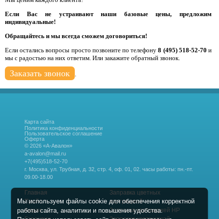
Если Вас не устраивают наши базовые цены, предложим
индивидуальные!
Обращайтесь и мы всегда сможем договориться!
Если остались вопросы просто позвоните по телефону
8 (495) 518-52-70
и
мы с радостью на них ответим. Или закажите обратный звонок.
Заказать звонок
.
Карта сайта
Политика конфиденциальности
Пользовательское соглашение
Оферта
© 2026 «А-Авалон»
a-avalon@mail.ru
+7(495)518-52-70
г. Москва, ул. Трубная, д. 32, стр. 4, оф. 01, 02.
часы работы: пн.-пт.
09.00-18.00
Главная
Заправка цветных
Мы используем файлы cookie для обеспечения корректной
Прайс
картриджей
работы сайта, аналитики и повышения удобства.
Акции
Заправка картриджей HP
Гарантии
Заправка картриджей