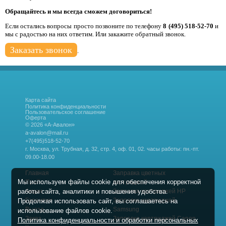
Обращайтесь и мы всегда сможем договориться!
Если остались вопросы просто позвоните по телефону
8 (495) 518-52-70
и
мы с радостью на них ответим. Или закажите обратный звонок.
Заказать звонок
.
Карта сайта
Политика конфиденциальности
Пользовательское соглашение
Оферта
© 2026 «А-Авалон»
a-avalon@mail.ru
+7(495)518-52-70
г. Москва, ул. Трубная, д. 32, стр. 4, оф. 01, 02.
часы работы: пн.-пт.
09.00-18.00
Главная
Заправка цветных
Мы используем файлы cookie для обеспечения корректной
Прайс
картриджей
работы сайта, аналитики и повышения удобства.
Акции
Заправка картриджей HP
Гарантии
Заправка картриджей
Продолжая использовать сайт, вы соглашаетесь на
Выезд
Samsung
использование файлов cookie.
Заказ
Заправка картриджей Canon
Политика конфиденциальности и обработки персональных