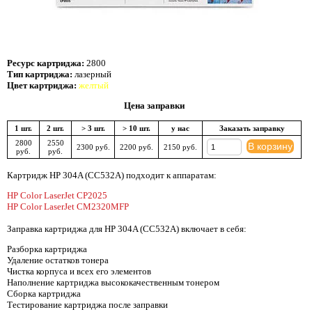
Ресурс картриджа:
2800
Тип картриджа:
лазерный
Цвет картриджа:
желтый
Цена заправки
1 шт.
2 шт.
> 3 шт.
> 10 шт.
у нас
Заказать заправку
2800
2550
В корзину
2300 руб.
2200 руб.
2150 руб.
руб.
руб.
Картридж HP 304A (CC532A) подходит к аппаратам:
HP Color LaserJet CP2025
HP Color LaserJet CM2320MFP
Заправка картриджа для HP 304A (CC532A) включает в себя:
Разборка картриджа
Удаление остатков тонера
Чистка корпуса и всех его элементов
Наполнение картриджа высококачественным тонером
Сборка картриджа
Тестирование картриджа после заправки