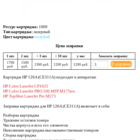
Ресурс картриджа:
1000
Тип картриджа:
лазерный
Цвет картриджа:
голубой
Цена заправки
1 шт.
2 шт.
> 3 шт.
> 10 шт.
у нас
Заказать заправку
1700
1500
В корзину
1300 руб.
1200 руб.
1200 руб.
руб.
руб.
Картридж HP 126A (CE311A) подходит к аппаратам:
HP Color LaserJet CP1025
HP Color LaserJet PRO 100 MFP M175nw
HP TopShot LaserJet Pro M275
Заправка картриджа для HP 126A (CE311A) включает в себя:
Разборка картриджа
Удаление остатков тонера
Чистка корпуса и всех его элементов
Наполнение картриджа высококачественным тонером
Сборка картриджа