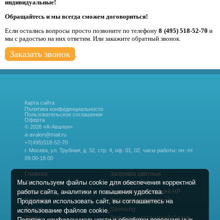
индивидуальные!
Обращайтесь и мы всегда сможем договориться!
Если остались вопросы просто позвоните по телефону
8 (495) 518-52-70
и
мы с радостью на них ответим. Или закажите обратный звонок.
Заказать звонок
.
Карта сайта
Политика конфиденциальности
Пользовательское соглашение
Оферта
© 2026 «А-Авалон»
a-avalon@mail.ru
+7(495)518-52-70
г. Москва, ул. Трубная, д. 32, стр. 4, оф. 01, 02.
часы работы: пн.-пт.
09.00-18.00
Главная
Заправка цветных
Мы используем файлы cookie для обеспечения корректной
Прайс
картриджей
работы сайта, аналитики и повышения удобства.
Акции
Заправка картриджей HP
Гарантии
Заправка картриджей
Продолжая использовать сайт, вы соглашаетесь на
Выезд
Samsung
использование файлов cookie.
Заказ
Заправка картриджей Canon
Политика конфиденциальности и обработки персональных