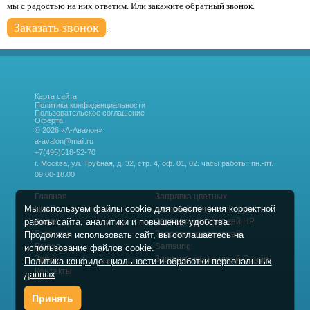
мы с радостью на них ответим. Или закажите обратный звонок.
Заказать звонок
.
Карта сайта
Политика конфиденциальности
Пользовательское соглашение
Оферта
© 2026 «А-Авалон»
a-avalon@mail.ru
+7(495)518-52-70
г. Москва, ул. Трубная, д. 32, стр. 4, оф. 01, 02.
часы работы: пн.-пт.
09.00-18.00
Главная
Заправка цветных
Мы используем файлы cookie для обеспечения корректной
Прайс
картриджей
работы сайта, аналитики и повышения удобства.
Акции
Заправка картриджей HP
Гарантии
Заправка картриджей
Продолжая использовать сайт, вы соглашаетесь на
Выезд
Samsung
использование файлов cookie.
Заказ
Заправка картриджей Canon
Политика конфиденциальности и обработки персональных
Контакты
данных
Принять