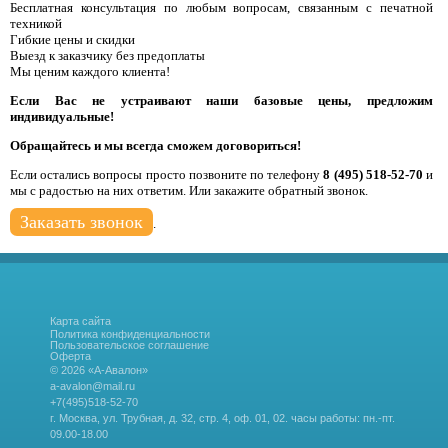
Бесплатная консультация по любым вопросам, связанным с печатной
техникой
Гибкие цены и скидки
Выезд к заказчику без предоплаты
Мы ценим каждого клиента!
Если Вас не устраивают наши базовые цены, предложим
индивидуальные!
Обращайтесь и мы всегда сможем договориться!
Если остались вопросы просто позвоните по телефону
8 (495) 518-52-70
и
мы с радостью на них ответим. Или закажите обратный звонок.
Заказать звонок
.
Карта сайта
Политика конфиденциальности
Пользовательское соглашение
Оферта
© 2026 «А-Авалон»
a-avalon@mail.ru
+7(495)518-52-70
г. Москва, ул. Трубная, д. 32, стр. 4, оф. 01, 02.
часы работы: пн.-пт.
09.00-18.00