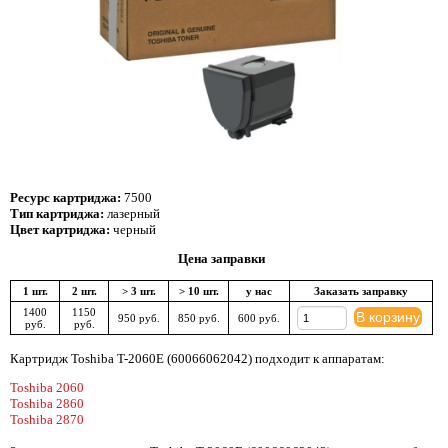
Ресурс картриджа:
7500
Тип картриджа:
лазерный
Цвет картриджа:
черный
Цена заправки
1 шт.
2 шт.
> 3 шт.
> 10 шт.
у нас
Заказать заправку
1400
1150
В корзину
950 руб.
850 руб.
600 руб.
руб.
руб.
Картридж Toshiba T-2060E (60066062042) подходит к аппаратам:
Toshiba 2060
Toshiba 2860
Toshiba 2870