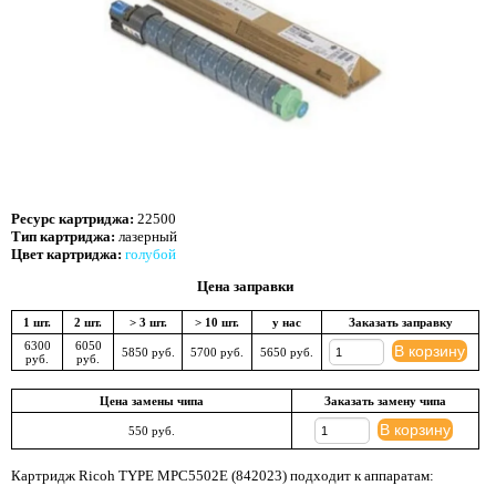
Ресурс картриджа:
22500
Тип картриджа:
лазерный
Цвет картриджа:
голубой
Цена заправки
1 шт.
2 шт.
> 3 шт.
> 10 шт.
у нас
Заказать заправку
6300
6050
В корзину
5850 руб.
5700 руб.
5650 руб.
руб.
руб.
Цена замены чипа
Заказать замену чипа
В корзину
550 руб.
Картридж Ricoh TYPE MPC5502E (842023) подходит к аппаратам: