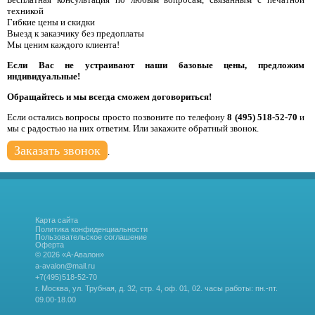
техникой
Гибкие цены и скидки
Выезд к заказчику без предоплаты
Мы ценим каждого клиента!
Если Вас не устраивают наши базовые цены, предложим
индивидуальные!
Обращайтесь и мы всегда сможем договориться!
Если остались вопросы просто позвоните по телефону
8 (495) 518-52-70
и
мы с радостью на них ответим. Или закажите обратный звонок.
Заказать звонок
.
Карта сайта
Политика конфиденциальности
Пользовательское соглашение
Оферта
© 2026 «А-Авалон»
a-avalon@mail.ru
+7(495)518-52-70
г. Москва, ул. Трубная, д. 32, стр. 4, оф. 01, 02.
часы работы: пн.-пт.
09.00-18.00