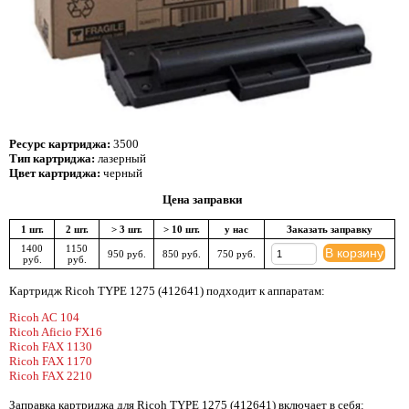
Ресурс картриджа:
3500
Тип картриджа:
лазерный
Цвет картриджа:
черный
Цена заправки
1 шт.
2 шт.
> 3 шт.
> 10 шт.
у нас
Заказать заправку
1400
1150
В корзину
950 руб.
850 руб.
750 руб.
руб.
руб.
Картридж Ricoh TYPE 1275 (412641) подходит к аппаратам:
Ricoh AC 104
Ricoh Aficio FX16
Ricoh FAX 1130
Ricoh FAX 1170
Ricoh FAX 2210
Заправка картриджа для Ricoh TYPE 1275 (412641) включает в себя: