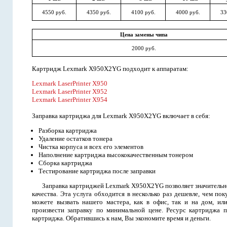
4550 руб.
4350 руб.
4100 руб.
4000 руб.
33
Цена замены чипа
2000 руб.
Картридж Lexmark X950X2YG подходит к аппаратам:
Lexmark LaserPrinter X950
Lexmark LaserPrinter X952
Lexmark LaserPrinter X954
Заправка картриджа для Lexmark X950X2YG включает в себя:
Разборка картриджа
Удаление остатков тонера
Чистка корпуса и всех его элементов
Наполнение картриджа высококачественным тонером
Сборка картриджа
Тестирование картриджа после заправки
Заправка картриджей Lexmark X950X2YG позволяет значительно
качества. Эта услуга обходится в несколько раз дешевле, чем п
можете вызвать нашего мастера, как в офис, так и на дом, ил
произвести заправку по минимальной цене. Ресурс картриджа п
картриджа. Обратившись к нам, Вы экономите время и деньги.