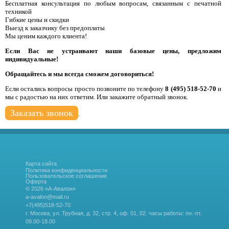
Бесплатная консультация по любым вопросам, связанным с печатной
техникой
Гибкие цены и скидки
Выезд к заказчику без предоплаты
Мы ценим каждого клиента!
Если Вас не устраивают наши базовые цены, предложим
индивидуальные!
Обращайтесь и мы всегда сможем договориться!
Если остались вопросы просто позвоните по телефону
8 (495) 518-52-70
и
мы с радостью на них ответим. Или закажите обратный звонок.
Заказать звонок
.
Карта сайта
Политика конфиденциальности
Пользовательское соглашение
Оферта
© 2026 «А-Авалон»
a-avalon@mail.ru
+7(495)518-52-70
г. Москва, ул. Трубная, д. 32, стр. 4, оф. 01, 02.
часы работы: пн.-пт.
09.00-18.00