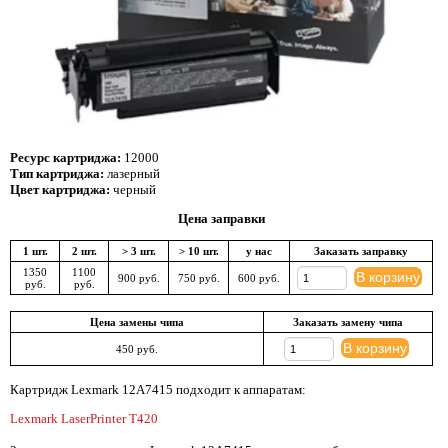
Ресурс картриджа:
12000
Тип картриджа:
лазерный
Цвет картриджа:
черный
Цена заправки
1 шт.
2 шт.
> 3 шт.
> 10 шт.
у нас
Заказать заправку
1350
1100
В корзину
900 руб.
750 руб.
600 руб.
руб.
руб.
Цена замены чипа
Заказать замену чипа
В корзину
450 руб.
Картридж Lexmark 12A7415 подходит к аппаратам:
Lexmark LaserPrinter T420