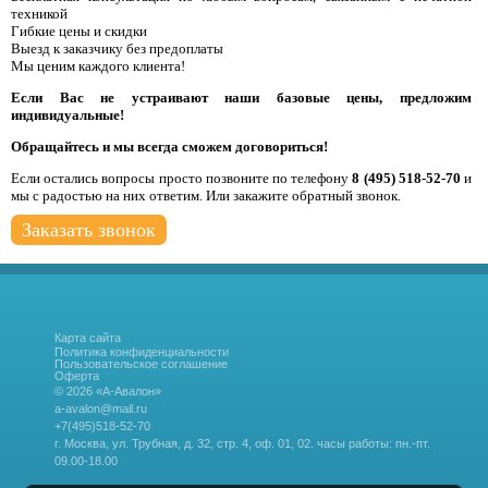
техникой
Гибкие цены и скидки
Выезд к заказчику без предоплаты
Мы ценим каждого клиента!
Если Вас не устраивают наши базовые цены, предложим
индивидуальные!
Обращайтесь и мы всегда сможем договориться!
Если остались вопросы просто позвоните по телефону
8 (495) 518-52-70
и
мы с радостью на них ответим. Или закажите обратный звонок.
Заказать звонок
Карта сайта
Политика конфиденциальности
Пользовательское соглашение
Оферта
© 2026 «А-Авалон»
a-avalon@mail.ru
+7(495)518-52-70
г. Москва, ул. Трубная, д. 32, стр. 4, оф. 01, 02.
часы работы: пн.-пт.
09.00-18.00