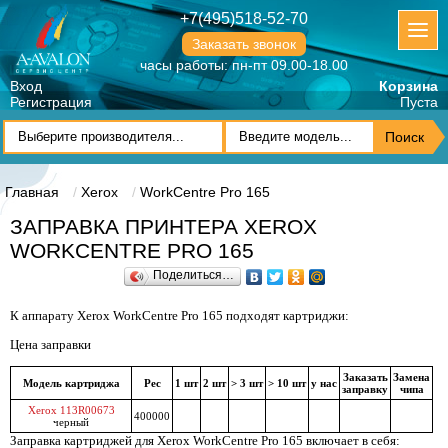
+7(495)518-52-70
Заказать звонок
часы работы: пн-пт 09.00-18.00
Вход
Корзина
Регистрация
Пуста
Главная
Xerox
WorkCentre Pro 165
ЗАПРАВКА ПРИНТЕРА XEROX
WORKCENTRE PRO 165
Поделиться…
К аппарату Xerox WorkCentre Pro 165 подходят картриджи:
Цена заправки
Заказать
Замена
Модель картриджа
Рес
1 шт
2 шт
> 3 шт
> 10 шт
у нас
заправку
чипа
Xerox 113R00673
400000
черный
Заправка картриджей для Xerox WorkCentre Pro 165 включает в себя: