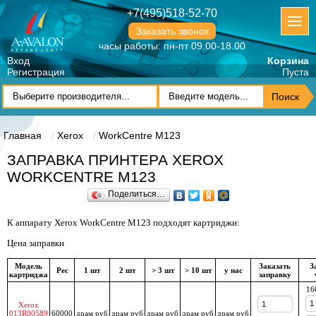
+7(495)518-52-70
Заказать звонок
часы работы: пн-пт 09.00-18.00
Вход
Корзина
Регистрация
Пуста
Главная
Xerox
WorkCentre M123
ЗАПРАВКА ПРИНТЕРА XEROX
WORKCENTRE M123
Поделиться…
К аппарату Xerox WorkCentre M123 подходят картриджи:
Цена заправки
Модель
Заказать
З
Рес
1 шт
2 шт
> 3 шт
> 10 шт
у нас
картриджа
заправку
16
Xerox
013R00589
60000
драм руб
драм руб
драм руб
драм руб
драм руб