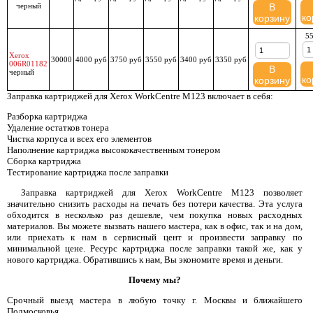
черный
В
ко
корзину
55
Xerox
30000
4000 руб
3750 руб
3550 руб
3400 руб
3350 руб
006R01182
В
черный
ко
корзину
Заправка картриджей для Xerox WorkCentre M123 включает в себя:
Разборка картриджа
Удаление остатков тонера
Чистка корпуса и всех его элементов
Наполнение картриджа высококачественным тонером
Сборка картриджа
Тестирование картриджа после заправки
Заправка картриджей для Xerox WorkCentre M123 позволяет
значительно снизить расходы на печать без потери качества. Эта услуга
обходится в несколько раз дешевле, чем покупка новых расходных
материалов. Вы можете вызвать нашего мастера, как в офис, так и на дом,
или приехать к нам в сервисный цент и произвести заправку по
минимальной цене. Ресурс картриджа после заправки такой же, как у
нового картриджа. Обратившись к нам, Вы экономите время и деньги.
Почему мы?
Срочный выезд мастера в любую точку г. Москвы и ближайшего
Подмосковья