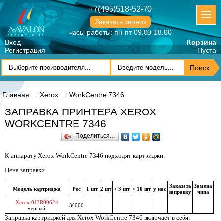
+7(495)518-52-70
Заказать звонок
часы работы: пн-пт 09.00-18.00
Вход
Корзина
Регистрация
Пуста
Главная
Xerox
WorkCentre 7346
ЗАПРАВКА ПРИНТЕРА XEROX
WORKCENTRE 7346
Поделиться…
К аппарату Xerox WorkCentre 7346 подходят картриджи:
Цена заправки
Заказать
Замена
Модель картриджа
Рес
1 шт
2 шт
> 3 шт
> 10 шт
у нас
заправку
чипа
Xerox 013R00624
30000
черный
Заправка картриджей для Xerox WorkCentre 7346 включает в себя: