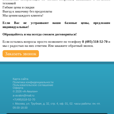
техникой
Гибкие цены и скидки
Выезд к заказчику без предоплаты
Мы ценим каждого клиента!
Если Вас не устраивают наши базовые цены, предложим
индивидуальные!
Обращайтесь и мы всегда сможем договориться!
Если остались вопросы просто позвоните по телефону
8 (495) 518-52-70
и
мы с радостью на них ответим. Или закажите обратный звонок.
Заказать звонок
Карта сайта
Политика конфиденциальности
Пользовательское соглашение
Оферта
© 2026 «А-Авалон»
a-avalon@mail.ru
+7(495)518-52-70
г. Москва, ул. Трубная, д. 32, стр. 4, оф. 01, 02.
часы работы: пн.-пт.
09.00-18.00