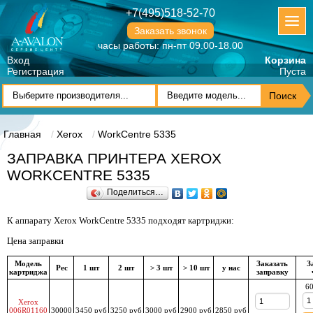
+7(495)518-52-70
Заказать звонок
часы работы: пн-пт 09.00-18.00
Вход
Корзина
Регистрация
Пуста
Главная
Xerox
WorkCentre 5335
ЗАПРАВКА ПРИНТЕРА XEROX
WORKCENTRE 5335
Поделиться…
К аппарату Xerox WorkCentre 5335 подходят картриджи:
Цена заправки
Модель
Заказать
З
Рес
1 шт
2 шт
> 3 шт
> 10 шт
у нас
картриджа
заправку
60
Xerox
006R01160
30000
3450 руб
3250 руб
3000 руб
2900 руб
2850 руб