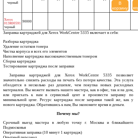
черный
В
ко
корзину
Xerox
90000
013R00591
черный
Заправка картриджей для Xerox WorkCentre 5335 включает в себя:
Разборка картриджа
Удаление остатков тонера
Чистка корпуса и всех его элементов
Наполнение картриджа высококачественным тонером
Сборка картриджа
Тестирование картриджа после заправки
Заправка картриджей для Xerox WorkCentre 5335 позволяет
значительно снизить расходы на печать без потери качества. Эта услуга
обходится в несколько раз дешевле, чем покупка новых расходных
материалов. Вы можете вызвать нашего мастера, как в офис, так и на дом,
или приехать к нам в сервисный цент и произвести заправку по
минимальной цене. Ресурс картриджа после заправки такой же, как у
нового картриджа. Обратившись к нам, Вы экономите время и деньги.
Почему мы?
Срочный выезд мастера в любую точку г. Москвы и ближайшего
Подмосковья
Оперативная заправка (10 минут 1 картридж)
Опытный персонал