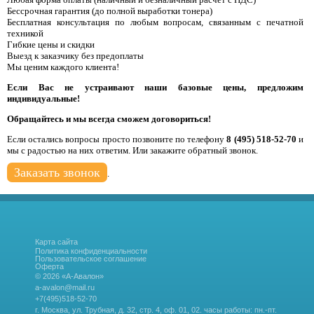
Бессрочная гарантия (до полной выработки тонера)
Бесплатная консультация по любым вопросам, связанным с печатной
техникой
Гибкие цены и скидки
Выезд к заказчику без предоплаты
Мы ценим каждого клиента!
Если Вас не устраивают наши базовые цены, предложим
индивидуальные!
Обращайтесь и мы всегда сможем договориться!
Если остались вопросы просто позвоните по телефону
8 (495) 518-52-70
и
мы с радостью на них ответим. Или закажите обратный звонок.
Заказать звонок
.
Карта сайта
Политика конфиденциальности
Пользовательское соглашение
Оферта
© 2026 «А-Авалон»
a-avalon@mail.ru
+7(495)518-52-70
г. Москва, ул. Трубная, д. 32, стр. 4, оф. 01, 02.
часы работы: пн.-пт.