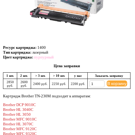
Ресурс картриджа:
1400
Тип картриджа:
лазерный
Цвет картриджа:
пурпурный
Цена заправки
1 шт.
2 шт.
> 3 шт.
> 10 шт.
у нас
Заказать заправку
2850
2600
В корзину
2400 руб.
2250 руб.
2200 руб.
руб.
руб.
Картридж Brother TN-230M подходит к аппаратам:
Brother DCP 9010C
Brother HL 3040C
Brother HL 3050
Brother MFC 9010C
Brother HL 3070C
Brother MFC 9120C
Brother MFC 9320C