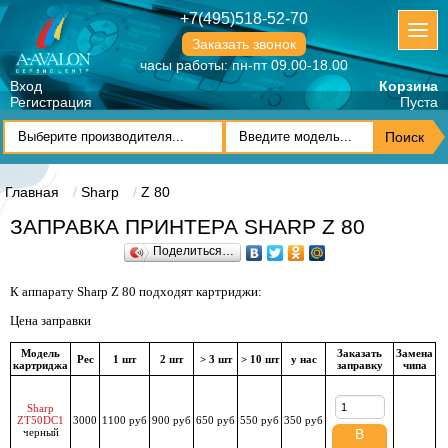
+7(495)518-52-70
Заказать звонок
часы работы: пн-пт 09.00-18.00
Вход
Корзина
Регистрация
Пуста
Главная
Sharp
Z 80
ЗАПРАВКА ПРИНТЕРА SHARP Z 80
Поделиться…
К аппарату Sharp Z 80 подходят картриджи:
Цена заправки
Модель
Заказать
Замена
Рес
1 шт
2 шт
> 3 шт
> 10 шт
у нас
картриджа
заправку
чипа
Sharp
ZT50DC1
3000
1100 руб
900 руб
650 руб
550 руб
350 руб
черный
В