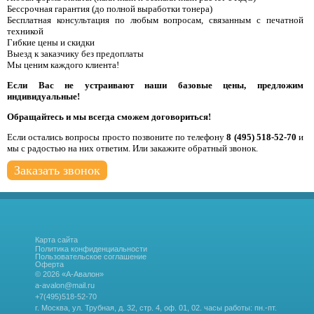
Бессрочная гарантия (до полной выработки тонера)
Бесплатная консультация по любым вопросам, связанным с печатной
техникой
Гибкие цены и скидки
Выезд к заказчику без предоплаты
Мы ценим каждого клиента!
Если Вас не устраивают наши базовые цены, предложим
индивидуальные!
Обращайтесь и мы всегда сможем договориться!
Если остались вопросы просто позвоните по телефону
8 (495) 518-52-70
и
мы с радостью на них ответим. Или закажите обратный звонок.
Заказать звонок
Карта сайта
Политика конфиденциальности
Пользовательское соглашение
Оферта
© 2026 «А-Авалон»
a-avalon@mail.ru
+7(495)518-52-70
г. Москва, ул. Трубная, д. 32, стр. 4, оф. 01, 02.
часы работы: пн.-пт.