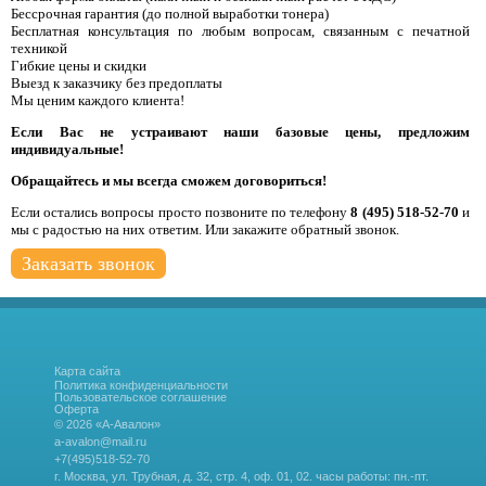
Бессрочная гарантия (до полной выработки тонера)
Бесплатная консультация по любым вопросам, связанным с печатной
техникой
Гибкие цены и скидки
Выезд к заказчику без предоплаты
Мы ценим каждого клиента!
Если Вас не устраивают наши базовые цены, предложим
индивидуальные!
Обращайтесь и мы всегда сможем договориться!
Если остались вопросы просто позвоните по телефону
8 (495) 518-52-70
и
мы с радостью на них ответим. Или закажите обратный звонок.
Заказать звонок
Карта сайта
Политика конфиденциальности
Пользовательское соглашение
Оферта
© 2026 «А-Авалон»
a-avalon@mail.ru
+7(495)518-52-70
г. Москва, ул. Трубная, д. 32, стр. 4, оф. 01, 02.
часы работы: пн.-пт.