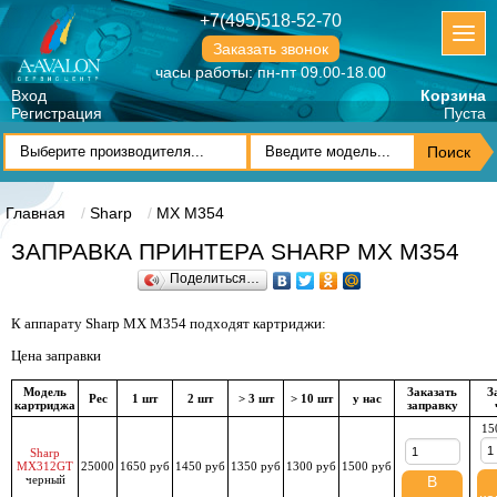
+7(495)518-52-70
Заказать звонок
часы работы: пн-пт 09.00-18.00
Вход
Корзина
Регистрация
Пуста
Главная
Sharp
MX M354
ЗАПРАВКА ПРИНТЕРА SHARP MX M354
Поделиться…
К аппарату Sharp MX M354 подходят картриджи:
Цена заправки
Модель
Заказать
З
Рес
1 шт
2 шт
> 3 шт
> 10 шт
у нас
картриджа
заправку
15
Sharp
MX312GT
25000
1650 руб
1450 руб
1350 руб
1300 руб
1500 руб
черный
В