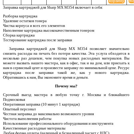
ко
корзину
Заправка картриджей для Sharp MX M354 включает в себя:
Разборка картриджа
Удаление остатков тонера
Чистка корпуса и всех его элементов
Наполнение картриджа высококачественным тонером
Сборка картриджа
Тестирование картриджа после заправки
Заправка картриджей для Sharp MX M354 позволяет значительно
снизить расходы на печать без потери качества. Эта услуга обходится в
несколько раз дешевле, чем покупка новых расходных материалов. Вы
можете вызвать нашего мастера, как в офис, так и на дом, или приехать к
нам в сервисный цент и произвести заправку по минимальной цене. Ресурс
картриджа после заправки такой же, как у нового картриджа.
Обратившись к нам, Вы экономите время и деньги.
Почему мы?
Срочный выезд мастера в любую точку г. Москвы и ближайшего
Подмосковья
Оперативная заправка (10 минут 1 картридж)
Опытный персонал
Честная заправка до максимально возможного уровня
Чистота выполнения работы
Использование профессионального оборудования и инструмента
Качественные расходные материалы
Любая форма оплаты (наличный и безналичный расчет с НДС)