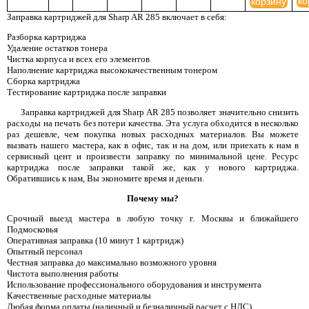
ко
корзину
Заправка картриджей для Sharp AR 285 включает в себя:
Разборка картриджа
Удаление остатков тонера
Чистка корпуса и всех его элементов
Наполнение картриджа высококачественным тонером
Сборка картриджа
Тестирование картриджа после заправки
Заправка картриджей для Sharp AR 285 позволяет значительно снизить
расходы на печать без потери качества. Эта услуга обходится в несколько
раз дешевле, чем покупка новых расходных материалов. Вы можете
вызвать нашего мастера, как в офис, так и на дом, или приехать к нам в
сервисный цент и произвести заправку по минимальной цене. Ресурс
картриджа после заправки такой же, как у нового картриджа.
Обратившись к нам, Вы экономите время и деньги.
Почему мы?
Срочный выезд мастера в любую точку г. Москвы и ближайшего
Подмосковья
Оперативная заправка (10 минут 1 картридж)
Опытный персонал
Честная заправка до максимально возможного уровня
Чистота выполнения работы
Использование профессионального оборудования и инструмента
Качественные расходные материалы
Любая форма оплаты (наличный и безналичный расчет с НДС)