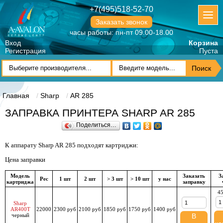
+7(495)518-52-70
Заказать звонок
часы работы: пн-пт 09.00-18.00
Вход
Корзина
Регистрация
Пуста
Главная
Sharp
AR 285
ЗАПРАВКА ПРИНТЕРА SHARP AR 285
Поделиться…
К аппарату Sharp AR 285 подходят картриджи:
Цена заправки
Модель
Заказать
З
Рес
1 шт
2 шт
> 3 шт
> 10 шт
у нас
картриджа
заправку
45
Sharp
AR400T
22000
2300 руб
2100 руб
1850 руб
1750 руб
1400 руб
черный
В