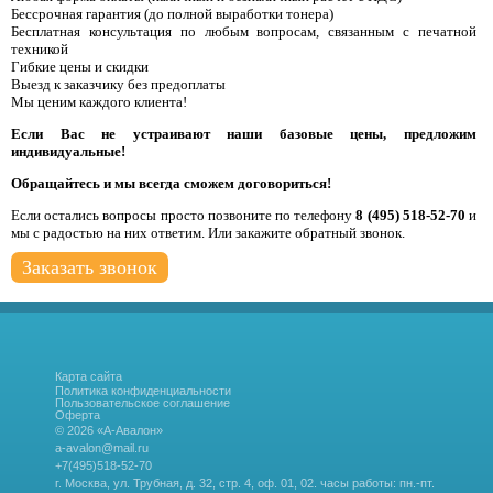
Бессрочная гарантия (до полной выработки тонера)
Бесплатная консультация по любым вопросам, связанным с печатной
техникой
Гибкие цены и скидки
Выезд к заказчику без предоплаты
Мы ценим каждого клиента!
Если Вас не устраивают наши базовые цены, предложим
индивидуальные!
Обращайтесь и мы всегда сможем договориться!
Если остались вопросы просто позвоните по телефону
8 (495) 518-52-70
и
мы с радостью на них ответим. Или закажите обратный звонок.
Заказать звонок
Карта сайта
Политика конфиденциальности
Пользовательское соглашение
Оферта
© 2026 «А-Авалон»
a-avalon@mail.ru
+7(495)518-52-70
г. Москва, ул. Трубная, д. 32, стр. 4, оф. 01, 02.
часы работы: пн.-пт.