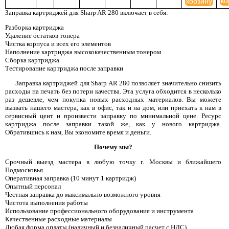
ко
корзину
Заправка картриджей для Sharp AR 280 включает в себя:
Разборка картриджа
Удаление остатков тонера
Чистка корпуса и всех его элементов
Наполнение картриджа высококачественным тонером
Сборка картриджа
Тестирование картриджа после заправки
Заправка картриджей для Sharp AR 280 позволяет значительно снизить
расходы на печать без потери качества. Эта услуга обходится в несколько
раз дешевле, чем покупка новых расходных материалов. Вы можете
вызвать нашего мастера, как в офис, так и на дом, или приехать к нам в
сервисный цент и произвести заправку по минимальной цене. Ресурс
картриджа после заправки такой же, как у нового картриджа.
Обратившись к нам, Вы экономите время и деньги.
Почему мы?
Срочный выезд мастера в любую точку г. Москвы и ближайшего
Подмосковья
Оперативная заправка (10 минут 1 картридж)
Опытный персонал
Честная заправка до максимально возможного уровня
Чистота выполнения работы
Использование профессионального оборудования и инструмента
Качественные расходные материалы
Любая форма оплаты (наличный и безналичный расчет с НДС)