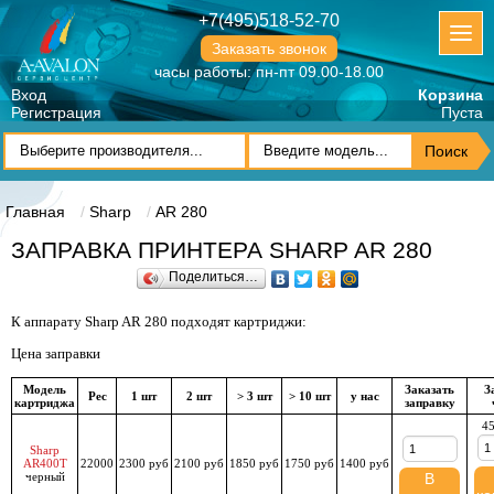
+7(495)518-52-70
Заказать звонок
часы работы: пн-пт 09.00-18.00
Вход
Корзина
Регистрация
Пуста
Главная
Sharp
AR 280
ЗАПРАВКА ПРИНТЕРА SHARP AR 280
Поделиться…
К аппарату Sharp AR 280 подходят картриджи:
Цена заправки
Модель
Заказать
З
Рес
1 шт
2 шт
> 3 шт
> 10 шт
у нас
картриджа
заправку
45
Sharp
AR400T
22000
2300 руб
2100 руб
1850 руб
1750 руб
1400 руб
черный
В