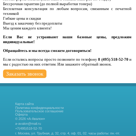
Бессрочная гарантия (до полной выработки тонера)
Бесплатная консультация по любым вопросам, связанным с печатной
техникой
Гибкие цены и скидки
Выезд к заказчику без предоплаты
Мы ценим каждого клиента!
Если Вас не устраивают наши базовые цены, предложим
индивидуальные!
Обращайтесь и мы всегда сможем договориться!
Если остались вопросы просто позвоните по телефону
8 (495) 518-52-70
и
мы с радостью на них ответим. Или закажите обратный звонок.
Заказать звонок
Карта сайта
Политика конфиденциальности
Пользовательское соглашение
Оферта
© 2026 «А-Авалон»
a-avalon@mail.ru
+7(495)518-52-70
г. Москва, ул. Трубная, д. 32, стр. 4, оф. 01, 02.
часы работы: пн.-пт.