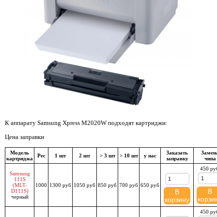
К аппарату Samsung Xpress M2020W подходят картриджи:
Цена заправки
Модель
Заказать
Замен
Рес
1 шт
2 шт
> 3 шт
> 10 шт
у нас
картриджа
заправку
чипа
450 ру
Samsung
111S
(MLT-
1000
1300 руб
1050 руб
850 руб
700 руб
650 руб
В
D111S)
В
черный
корзи
корзину
450 ру