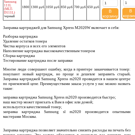
Samsung
111L
1800
1300 руб
1050 руб
850 руб
700 руб
650 руб
(MLT-
В
В
D111L)
корзи
корзину
черный
Заправка картриджей для Samsung Xpress M2020W включает в себя:
Разборка картриджа
Удаление остатков тонера
Чистка корпуса и всех его элементов
Наполнение картриджа высококачественным тонером
Сборка картриджа
Тестирование картриджа после заправки
Многие люди совершают ошибку, когда в принтере заканчивается тонер:
покупают новый картридж, но проще и дешевле заправить старый
.
Заправка картриджей Samsung Xpress m2020 провидится в нашем центре
по приемлемой цене. Преимуществами заказа услуги у нас можно назвать
такие:
заправка картриджа Samsung Xpress m2020 производится быстро;
наш мастер может приехать к Вам в офис или домой;
используется качественный тонер;
заправка картриджа Samsung sl m2020 производится опытными
мастерами Москвы.
Заправка картриджа позволяет значительно снизить расходы на печать без
потери качества. Эта услуга обходится в несколько раз дешевле, чем