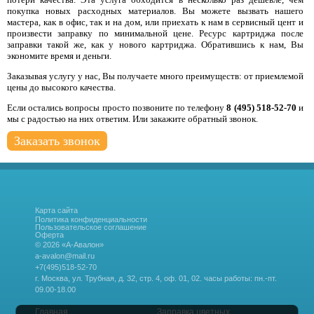
покупка новых расходных материалов. Вы можете вызвать нашего
мастера, как в офис, так и на дом, или приехать к нам в сервисный цент и
произвести заправку по минимальной цене. Ресурс картриджа после
заправки такой же, как у нового картриджа. Обратившись к нам, Вы
экономите время и деньги.
Заказывая услугу у нас, Вы получаете много преимуществ: от приемлемой
цены до высокого качества.
Если остались вопросы просто позвоните по телефону
8 (495) 518-52-70
и
мы с радостью на них ответим. Или закажите обратный звонок.
Заказать звонок
Карта сайта
Политика конфиденциальности
Пользовательское соглашение
Оферта
© 2026 «А-Авалон»
a-avalon@mail.ru
+7(495)518-52-70
г. Москва, ул. Трубная, д. 32, стр. 4, оф. 01, 02.
часы работы: пн.-пт.
09.00-18.00
Главная
Заправка цветных