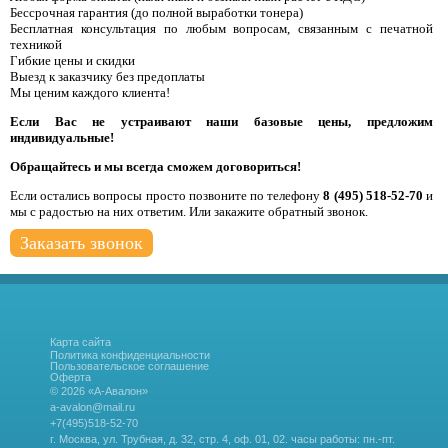
Бессрочная гарантия (до полной выработки тонера)
Бесплатная консультация по любым вопросам, связанным с печатной
техникой
Гибкие цены и скидки
Выезд к заказчику без предоплаты
Мы ценим каждого клиента!
Если Вас не устраивают наши базовые цены, предложим
индивидуальные!
Обращайтесь и мы всегда сможем договориться!
Если остались вопросы просто позвоните по телефону
8 (495) 518-52-70
и
мы с радостью на них ответим. Или закажите обратный звонок.
Заказать звонок
Карта сайта
Политика конфиденциальности
Пользовательское соглашение
Оферта
© 2026 «А-Авалон»
a-avalon@mail.ru
+7(495)518-52-70
г. Москва, ул. Трубная, д. 32, стр. 4, оф. 01, 02.
часы работы: пн.-пт.