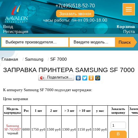
+7(495)518-52-70
Заказать звонок
часы работы: пн-пт 09.00-18.00
Вход
Корзина
Регистрация
Пуста
Главная
Samsung
SF 7000
ЗАПРАВКА ПРИНТЕРА SAMSUNG SF 7000
Поделиться…
К аппарату Samsung SF 7000 подходят картриджи:
Цена заправки
Модель
Заказать
Заме
Рес
1 шт
2 шт
> 3 шт
> 10 шт
у нас
картриджа
заправку
чип
Samsung
SF-7020D7
6000
1750 руб
1500 руб
1300 руб
1150 руб
1100 руб
черный
В