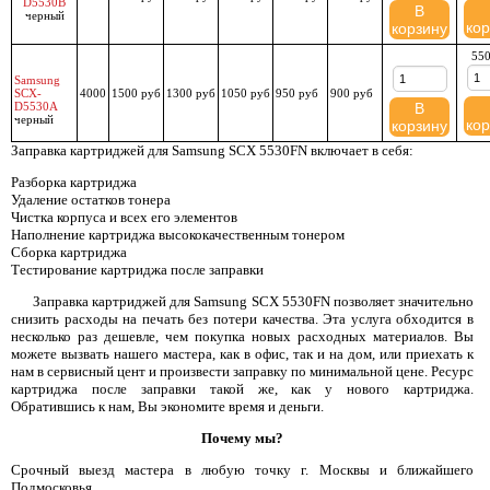
D5530B
В
черный
кор
корзину
550
Samsung
SCX-
4000
1500 руб
1300 руб
1050 руб
950 руб
900 руб
D5530A
В
черный
кор
корзину
Заправка картриджей для Samsung SCX 5530FN включает в себя:
Разборка картриджа
Удаление остатков тонера
Чистка корпуса и всех его элементов
Наполнение картриджа высококачественным тонером
Сборка картриджа
Тестирование картриджа после заправки
Заправка картриджей для Samsung SCX 5530FN позволяет значительно
снизить расходы на печать без потери качества. Эта услуга обходится в
несколько раз дешевле, чем покупка новых расходных материалов. Вы
можете вызвать нашего мастера, как в офис, так и на дом, или приехать к
нам в сервисный цент и произвести заправку по минимальной цене. Ресурс
картриджа после заправки такой же, как у нового картриджа.
Обратившись к нам, Вы экономите время и деньги.
Почему мы?
Срочный выезд мастера в любую точку г. Москвы и ближайшего
Подмосковья