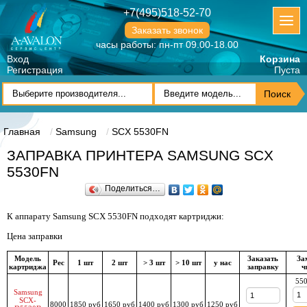
+7(495)518-52-70
Заказать звонок
часы работы: пн-пт 09.00-18.00
Вход
Корзина
Регистрация
Пуста
Главная
Samsung
SCX 5530FN
ЗАПРАВКА ПРИНТЕРА SAMSUNG SCX
5530FN
Поделиться…
К аппарату Samsung SCX 5530FN подходят картриджи:
Цена заправки
Модель
Заказать
За
Рес
1 шт
2 шт
> 3 шт
> 10 шт
у нас
картриджа
заправку
ч
550
Samsung
SCX-
8000
1850 руб
1650 руб
1400 руб
1300 руб
1250 руб