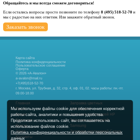
Обращайтесь и мы всегда сможем договориться!
Если остались вопросы просто позвоните по телефону
8 (495) 518-52-70
и
мы с радостью на них ответим. Или закажите обратный звонок.
Заказать звонок
Карта сайта
Политика конфиденциальности
Пользовательское соглашение
Оферта
© 2026 «А-Авалон»
a-avalon@mail.ru
+7(495)518-52-70
г. Москва, ул. Трубная, д. 32, стр. 4, оф. 01, 02.
часы работы: пн.-пт.
09.00-18.00
Главная
Заправка цветных
Мы используем файлы cookie для обеспечения корректной
Прайс
картриджей
работы сайта, аналитики и повышения удобства.
Акции
Заправка картриджей HP
Гарантии
Заправка картриджей
Продолжая использовать сайт, вы соглашаетесь на
Выезд
Samsung
использование файлов cookie.
Заказ
Заправка картриджей Canon
Политика конфиденциальности и обработки персональных
Контакты
данных