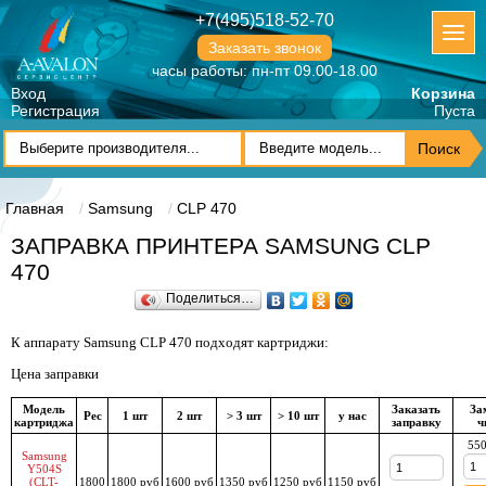
+7(495)518-52-70
Заказать звонок
часы работы: пн-пт 09.00-18.00
Вход
Корзина
Регистрация
Пуста
Главная
Samsung
CLP 470
ЗАПРАВКА ПРИНТЕРА SAMSUNG CLP
470
Поделиться…
К аппарату Samsung CLP 470 подходят картриджи:
Цена заправки
Модель
Заказать
За
Рес
1 шт
2 шт
> 3 шт
> 10 шт
у нас
картриджа
заправку
ч
550
Samsung
Y504S
(CLT-
1800
1800 руб
1600 руб
1350 руб
1250 руб
1150 руб