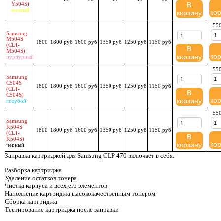
Y504S)
В
желтый
кор
корзину
550
Samsung
M504S
1800
1800 руб
1600 руб
1350 руб
1250 руб
1150 руб
(CLT-
В
M504S)
кор
корзину
пурпурный
550
Samsung
C504S
1800
1800 руб
1600 руб
1350 руб
1250 руб
1150 руб
(CLT-
В
C504S)
кор
корзину
голубой
550
Samsung
K504S
1800
1800 руб
1600 руб
1350 руб
1250 руб
1150 руб
(CLT-
В
K504S)
кор
корзину
черный
Заправка картриджей для Samsung CLP 470 включает в себя:
Разборка картриджа
Удаление остатков тонера
Чистка корпуса и всех его элементов
Наполнение картриджа высококачественным тонером
Сборка картриджа
Тестирование картриджа после заправки