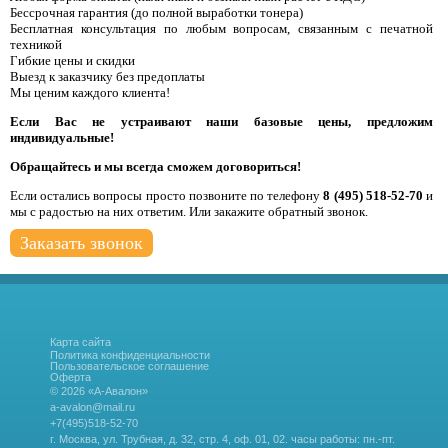
Бессрочная гарантия (до полной выработки тонера)
Бесплатная консультация по любым вопросам, связанным с печатной
техникой
Гибкие цены и скидки
Выезд к заказчику без предоплаты
Мы ценим каждого клиента!
Если Вас не устраивают наши базовые цены, предложим
индивидуальные!
Обращайтесь и мы всегда сможем договориться!
Если остались вопросы просто позвоните по телефону
8 (495) 518-52-70
и
мы с радостью на них ответим. Или закажите обратный звонок.
Заказать звонок
Карта сайта
Политика конфиденциальности
Пользовательское соглашение
Оферта
© 2026 «А-Авалон»
a-avalon@mail.ru
+7(495)518-52-70
г. Москва, ул. Трубная, д. 32, стр. 4, оф. 01, 02.
часы работы: пн.-пт.