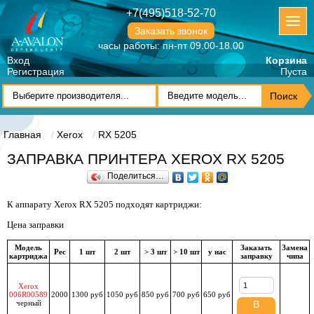
+7(495)518-52-70
Заказать звонок
часы работы: пн-пт 09.00-18.00
Вход
Корзина
Регистрация
Пуста
Главная
Xerox
RX 5205
ЗАПРАВКА ПРИНТЕРА XEROX RX 5205
Поделиться…
К аппарату Xerox RX 5205 подходят картриджи:
Цена заправки
Модель
Заказать
Замена
Рес
1 шт
2 шт
> 3 шт
> 10 шт
у нас
картриджа
заправку
чипа
Xerox
006R00589
2000
1300 руб
1050 руб
850 руб
700 руб
650 руб
черный
В