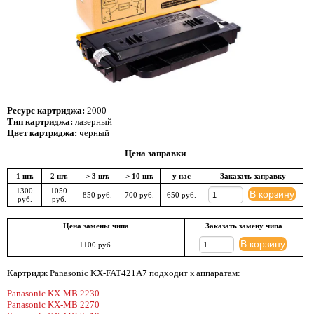
Ресурс картриджа:
2000
Тип картриджа:
лазерный
Цвет картриджа:
черный
Цена заправки
1 шт.
2 шт.
> 3 шт.
> 10 шт.
у нас
Заказать заправку
1300
1050
В корзину
850 руб.
700 руб.
650 руб.
руб.
руб.
Цена замены чипа
Заказать замену чипа
В корзину
1100 руб.
Картридж Panasonic KX-FAT421A7 подходит к аппаратам:
Panasonic KX-MB 2230
Panasonic KX-MB 2270