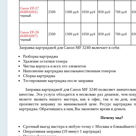
Canon EP-27
(8489A002)
2500
1300 руб
1050 руб
850 руб
700 руб
65
черный
Canon EP-26
2500
1300 руб
1050 руб
850 руб
700 руб
65
(8489A007)
черный
Заправка картриджей для Canon MF 3240 включает в себя:
Разборка картриджа
Удаление остатков тонера
Чистка корпуса и всех его элементов
Наполнение картриджа высококачественным тонером
Сборка картриджа
Тестирование картриджа после заправки
Заправка картриджей для Canon MF 3240 позволяет значительно
качества. Эта услуга обходится в несколько раз дешевле, чем п
можете вызвать нашего мастера, как в офис, так и на дом, ил
произвести заправку по минимальной цене. Ресурс картриджа п
картриджа. Обратившись к нам, Вы экономите время и деньги.
Почему мы?
Срочный выезд мастера в любую точку г. Москвы и ближайшего
Оперативная заправка (10 минут 1 картридж)