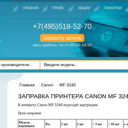
ГЛАВНАЯ
ПРАЙС
АКЦИИ
ГАРАНТИИ
+7(495)518-52-70
Заказать звонок
часы работы: пн-пт 09.00-18.00
Главная
Canon
MF 3240
ЗАПРАВКА ПРИНТЕРА CANON MF 32
К аппарату Canon MF 3240 подходят картриджи:
Цена заправки
Модель
Рес
1 шт
2 шт
> 3 шт
> 10 шт
у 
картриджа