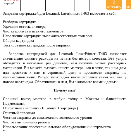
В
черный
ко
корзину
Заправка картриджей для Lexmark LaserPrinter T463 включает в себя:
Разборка картриджа
Удаление остатков тонера
Чистка корпуса и всех его элементов
Наполнение картриджа высококачественным тонером
Сборка картриджа
Тестирование картриджа после заправки
Заправка картриджей для Lexmark LaserPrinter T463 позволяет
значительно снизить расходы на печать без потери качества. Эта услуга
обходится в несколько раз дешевле, чем покупка новых расходных
материалов. Вы можете вызвать нашего мастера, как в офис, так и на дом,
или приехать к нам в сервисный цент и произвести заправку по
минимальной цене. Ресурс картриджа после заправки такой же, как у
нового картриджа. Обратившись к нам, Вы экономите время и деньги.
Почему мы?
Срочный выезд мастера в любую точку г. Москвы и ближайшего
Подмосковья
Оперативная заправка (10 минут 1 картридж)
Опытный персонал
Честная заправка до максимально возможного уровня
Чистота выполнения работы
Использование профессионального оборудования и инструмента