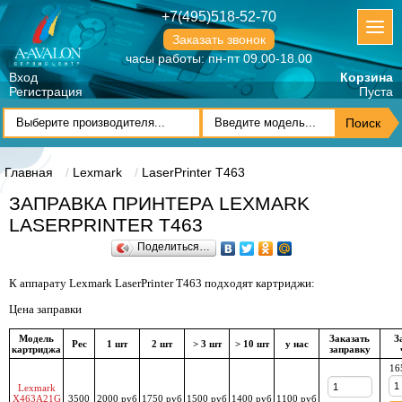
+7(495)518-52-70
Заказать звонок
часы работы: пн-пт 09.00-18.00
Вход
Корзина
Регистрация
Пуста
Главная
Lexmark
LaserPrinter T463
ЗАПРАВКА ПРИНТЕРА LEXMARK
LASERPRINTER T463
Поделиться…
К аппарату Lexmark LaserPrinter T463 подходят картриджи:
Цена заправки
Модель
Заказать
З
Рес
1 шт
2 шт
> 3 шт
> 10 шт
у нас
картриджа
заправку
16
Lexmark
X463A21G
3500
2000 руб
1750 руб
1500 руб
1400 руб
1100 руб