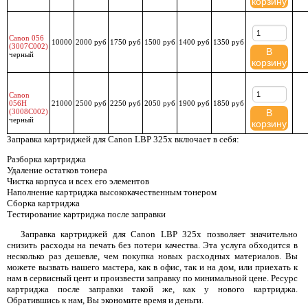
корзину
Canon 056
10000
2000 руб
1750 руб
1500 руб
1400 руб
1350 руб
(3007C002)
В
черный
корзину
Canon
056H
21000
2500 руб
2250 руб
2050 руб
1900 руб
1850 руб
(3008C002)
В
черный
корзину
Заправка картриджей для Canon LBP 325x включает в себя:
Разборка картриджа
Удаление остатков тонера
Чистка корпуса и всех его элементов
Наполнение картриджа высококачественным тонером
Сборка картриджа
Тестирование картриджа после заправки
Заправка картриджей для Canon LBP 325x позволяет значительно
снизить расходы на печать без потери качества. Эта услуга обходится в
несколько раз дешевле, чем покупка новых расходных материалов. Вы
можете вызвать нашего мастера, как в офис, так и на дом, или приехать к
нам в сервисный цент и произвести заправку по минимальной цене. Ресурс
картриджа после заправки такой же, как у нового картриджа.
Обратившись к нам, Вы экономите время и деньги.