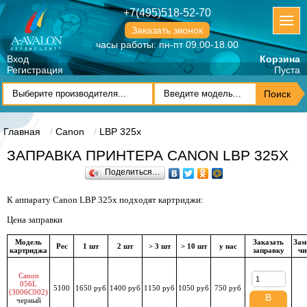
+7(495)518-52-70
Заказать звонок
часы работы: пн-пт 09.00-18.00
Вход
Корзина
Регистрация
Пуста
Главная
Canon
LBP 325x
ЗАПРАВКА ПРИНТЕРА CANON LBP 325X
Поделиться…
К аппарату Canon LBP 325x подходят картриджи:
Цена заправки
Модель
Заказать
Зам
Рес
1 шт
2 шт
> 3 шт
> 10 шт
у нас
картриджа
заправку
чи
Canon
056L
5100
1650 руб
1400 руб
1150 руб
1050 руб
750 руб
(3006C002)
В
черный