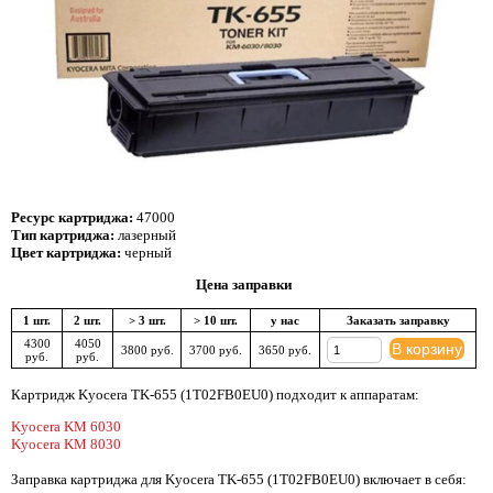
Ресурс картриджа:
47000
Тип картриджа:
лазерный
Цвет картриджа:
черный
Цена заправки
1 шт.
2 шт.
> 3 шт.
> 10 шт.
у нас
Заказать заправку
4300
4050
В корзину
3800 руб.
3700 руб.
3650 руб.
руб.
руб.
Картридж Kyocera TK-655 (1T02FB0EU0) подходит к аппаратам:
Kyocera KM 6030
Kyocera KM 8030
Заправка картриджа для Kyocera TK-655 (1T02FB0EU0) включает в себя: