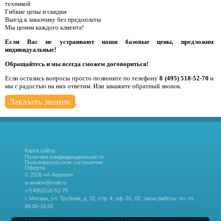
техникой
Гибкие цены и скидки
Выезд к заказчику без предоплаты
Мы ценим каждого клиента!
Если Вас не устраивают наши базовые цены, предложим
индивидуальные!
Обращайтесь и мы всегда сможем договориться!
Если остались вопросы просто позвоните по телефону
8 (495) 518-52-70
и
мы с радостью на них ответим. Или закажите обратный звонок.
Заказать звонок
.
Карта сайта
Политика конфиденциальности
Пользовательское соглашение
Оферта
© 2026 «А-Авалон»
a-avalon@mail.ru
+7(495)518-52-70
г. Москва, ул. Трубная, д. 32, стр. 4, оф. 01, 02.
часы работы: пн.-пт.
09.00-18.00