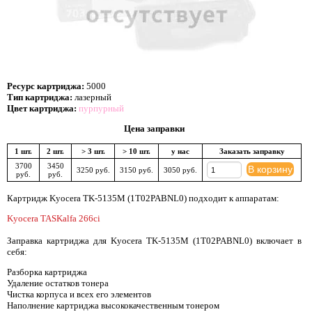
Ресурс картриджа:
5000
Тип картриджа:
лазерный
Цвет картриджа:
пурпурный
Цена заправки
1 шт.
2 шт.
> 3 шт.
> 10 шт.
у нас
Заказать заправку
3700
3450
В корзину
3250 руб.
3150 руб.
3050 руб.
руб.
руб.
Картридж Kyocera TK-5135M (1T02PABNL0) подходит к аппаратам:
Kyocera TASKalfa 266ci
Заправка картриджа для Kyocera TK-5135M (1T02PABNL0) включает в
себя:
Разборка картриджа
Удаление остатков тонера
Чистка корпуса и всех его элементов
Наполнение картриджа высококачественным тонером