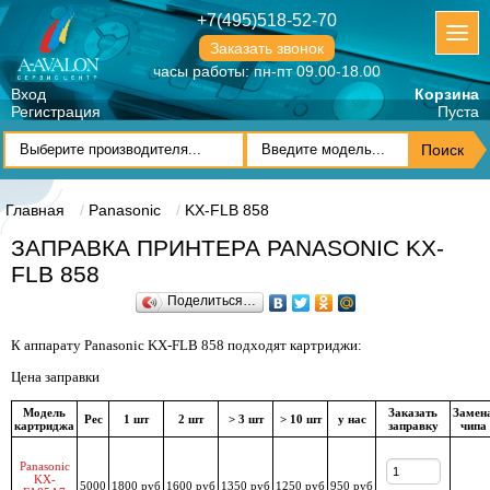
+7(495)518-52-70
Заказать звонок
часы работы: пн-пт 09.00-18.00
Вход
Корзина
Регистрация
Пуста
Главная
Panasonic
KX-FLB 858
ЗАПРАВКА ПРИНТЕРА PANASONIC KX-
FLB 858
Поделиться…
К аппарату Panasonic KX-FLB 858 подходят картриджи:
Цена заправки
Модель
Заказать
Замен
Рес
1 шт
2 шт
> 3 шт
> 10 шт
у нас
картриджа
заправку
чипа
Panasonic
KX-
5000
1800 руб
1600 руб
1350 руб
1250 руб
950 руб