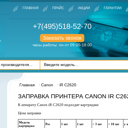
ГЛАВНАЯ
ПРАЙС
АКЦИИ
ГАРАНТИИ
+7(495)518-52-70
Заказать звонок
часы работы: пн-пт 09.00-18.00
Главная
Canon
iR C2620
ЗАПРАВКА ПРИНТЕРА CANON IR C26
К аппарату Canon iR C2620 подходят картриджи:
Цена заправки
Модель
Рес
1 шт
2 шт
> 3 шт
> 10 шт
у 
картриджа