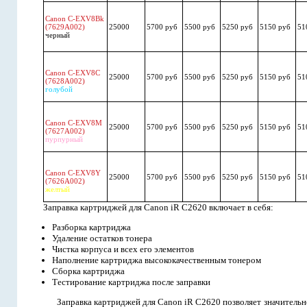
Canon C-EXV8Bk
(7629A002)
25000
5700 руб
5500 руб
5250 руб
5150 руб
51
черный
Canon C-EXV8C
25000
5700 руб
5500 руб
5250 руб
5150 руб
51
(7628A002)
голубой
Canon C-EXV8M
25000
5700 руб
5500 руб
5250 руб
5150 руб
51
(7627A002)
пурпурный
Canon C-EXV8Y
25000
5700 руб
5500 руб
5250 руб
5150 руб
51
(7626A002)
желтый
Заправка картриджей для Canon iR C2620 включает в себя:
Разборка картриджа
Удаление остатков тонера
Чистка корпуса и всех его элементов
Наполнение картриджа высококачественным тонером
Сборка картриджа
Тестирование картриджа после заправки
Заправка картриджей для Canon iR C2620 позволяет значительн