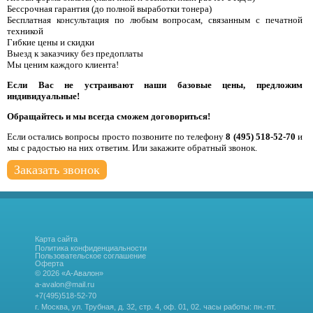
Бессрочная гарантия (до полной выработки тонера)
Бесплатная консультация по любым вопросам, связанным с печатной
техникой
Гибкие цены и скидки
Выезд к заказчику без предоплаты
Мы ценим каждого клиента!
Если Вас не устраивают наши базовые цены, предложим
индивидуальные!
Обращайтесь и мы всегда сможем договориться!
Если остались вопросы просто позвоните по телефону
8 (495) 518-52-70
и
мы с радостью на них ответим. Или закажите обратный звонок.
Заказать звонок
Карта сайта
Политика конфиденциальности
Пользовательское соглашение
Оферта
© 2026 «А-Авалон»
a-avalon@mail.ru
+7(495)518-52-70
г. Москва, ул. Трубная, д. 32, стр. 4, оф. 01, 02.
часы работы: пн.-пт.