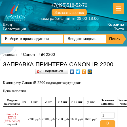
+7(495)518-52-70
Заказать звонок
часы работы: пн-пт 09.00-18.00
Вход
Корзина
Регистрация
Пуста
Главная
Canon
iR 2200
ЗАПРАВКА ПРИНТЕРА CANON IR 2200
Поделиться…
К аппарату Canon iR 2200 подходят картриджи:
Цена заправки
Модель
Заказать
Замен
Рес
1 шт
2 шт
> 3 шт
> 10 шт
у нас
картриджа
заправку
чипа
Canon C-
EXV3
2200 руб
2000 руб
1750 руб
1650 руб
1600 руб
(6647A002)
В
черный