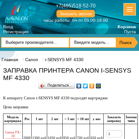
+7(495)518-52-70
Заказать звонок
часы работы: пн-пт 09.00-18.00
Вход
Корзина
Регистрация
Пуста
Главная
Canon
i-SENSYS MF 4330
ЗАПРАВКА ПРИНТЕРА CANON I-SENSYS
MF 4330
Поделиться…
К аппарату Canon i-SENSYS MF 4330 подходят картриджи:
Цена заправки
Модель
Заказать
Замена
Рес
1 шт
2 шт
> 3 шт
> 10 шт
у нас
картриджа
заправку
чипа
Canon FX-
10
2000
1300 руб
1050 руб
850 руб
700 руб
650 руб