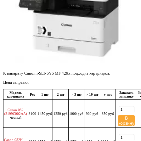
К аппарату Canon i-SENSYS MF 429x подходят картриджи:
Цена заправки
Модель
Заказать
З
Рес
1 шт
2 шт
> 3 шт
> 10 шт
у нас
картриджа
заправку
Canon 052
(2199C002AA)
3100
1450 руб
1250 руб
1000 руб
900 руб
850 руб
черный
В
корзину
Canon 052H