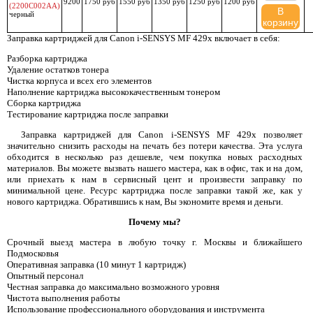
9200
1750 руб
1550 руб
1350 руб
1250 руб
1200 руб
(2200C002AA)
В
черный
корзину
Заправка картриджей для Canon i-SENSYS MF 429x включает в себя:
Разборка картриджа
Удаление остатков тонера
Чистка корпуса и всех его элементов
Наполнение картриджа высококачественным тонером
Сборка картриджа
Тестирование картриджа после заправки
Заправка картриджей для Canon i-SENSYS MF 429x позволяет
значительно снизить расходы на печать без потери качества. Эта услуга
обходится в несколько раз дешевле, чем покупка новых расходных
материалов. Вы можете вызвать нашего мастера, как в офис, так и на дом,
или приехать к нам в сервисный цент и произвести заправку по
минимальной цене. Ресурс картриджа после заправки такой же, как у
нового картриджа. Обратившись к нам, Вы экономите время и деньги.
Почему мы?
Срочный выезд мастера в любую точку г. Москвы и ближайшего
Подмосковья
Оперативная заправка (10 минут 1 картридж)
Опытный персонал
Честная заправка до максимально возможного уровня
Чистота выполнения работы
Использование профессионального оборудования и инструмента