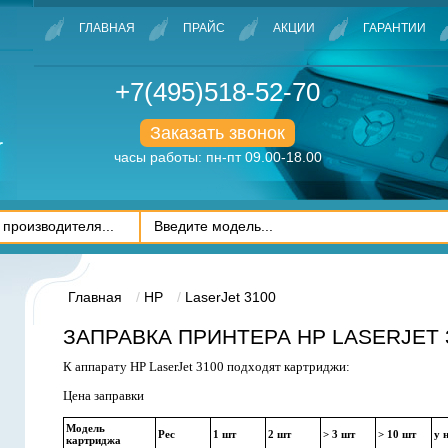
ГЛАВНАЯ
ПРАЙС
АКЦИИ
ГАРАНТИИ
+7(495)518-52-70
Заказать звонок
часы работы: пн-пт 09.00-18.00
Главная
HP
LaserJet 3100
ЗАПРАВКА ПРИНТЕРА HP LASERJET 
К аппарату HP LaserJet 3100 подходят картриджи:
Цена заправки
Модель
Рес
1 шт
2 шт
> 3 шт
> 10 шт
у 
картриджа