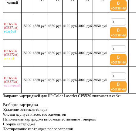
черный
В
корзину
HP 650A
15000
4550 руб
4350 руб
4100 руб
4000 руб
3950 руб
(CE271A)
В
голубой
корзину
HP 650A
15000
4550 руб
4350 руб
4100 руб
4000 руб
3950 руб
(CE272A)
В
желтый
корзину
HP 650A
15000
4550 руб
4350 руб
4100 руб
4000 руб
3950 руб
(CE273A)
В
пурпурный
корзину
Заправка картриджей для HP Color LaserJet CP5520 включает в себя:
Разборка картриджа
Удаление остатков тонера
Чистка корпуса и всех его элементов
Наполнение картриджа высококачественным тонером
Сборка картриджа
Тестирование картриджа после заправки