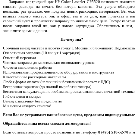
Заправка картриджей для HP Color LaserJet CP5520 позволяет значител
снизить расходы на печать без потери качества. Эта услуга обходитс
несколько раз дешевле, чем покупка новых расходных материалов. Вы мож
вызвать нашего мастера, как в офис, так и на дом, или приехать к на
сервисный цент и произвести заправку по минимальной цене. Ресурс картри
после заправки такой же, как у нового картриджа. Обратившись к нам,
экономите время и деньги.
Почему мы?
Срочный выезд мастера в любую точку г. Москвы и ближайшего Подмосковь
Оперативная заправка (10 минут 1 картридж)
Опытный персонал
Честная заправка до максимально возможного уровня
Чистота выполнения работы
Использование профессионального оборудования и инструмента
Качественные расходные материалы
Любая форма оплаты (наличный и безналичный расчет с НДС)
Бессрочная гарантия (до полной выработки тонера)
Бесплатная консультация по любым вопросам, связанным с печатной технико
Гибкие цены и скидки
Выезд к заказчику без предоплаты
Мы ценим каждого клиента!
Если Вас не устраивают наши базовые цены, предложим индивидуальные
Обращайтесь и мы всегда сможем договориться!
Если остались вопросы просто позвоните по телефону
8 (495) 518-52-70
и м