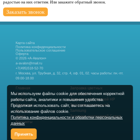
радостью на них ответим. Или закажите обратный звонок.
Заказать звонок
Карта сайта
Политика конфиденциальности
Пользовательское соглашение
Оферта
© 2026 «А-Авалон»
a-avalon@mail.ru
+7(495)518-52-70
г. Москва, ул. Трубная, д. 32, стр. 4, оф. 01, 02.
часы работы: пн.-пт.
09.00-18.00
Главная
Заправка цветных
Мы используем файлы cookie для обеспечения корректной
Прайс
картриджей
работы сайта, аналитики и повышения удобства.
Акции
Заправка картриджей HP
Гарантии
Заправка картриджей
Продолжая использовать сайт, вы соглашаетесь на
Выезд
Samsung
использование файлов cookie.
Заказ
Заправка картриджей Canon
Политика конфиденциальности и обработки персональных
Контакты
данных
Принять