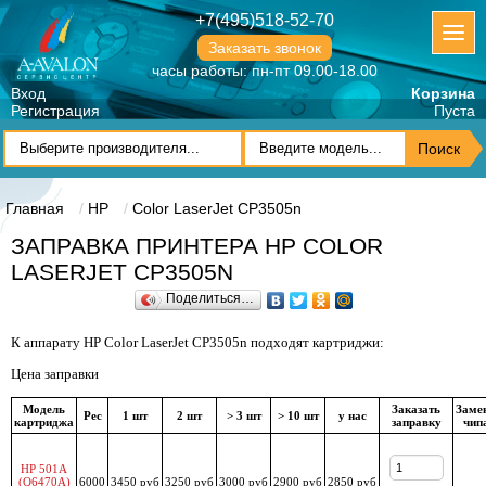
+7(495)518-52-70
Заказать звонок
часы работы: пн-пт 09.00-18.00
Вход
Корзина
Регистрация
Пуста
Главная
HP
Color LaserJet CP3505n
ЗАПРАВКА ПРИНТЕРА HP COLOR
LASERJET CP3505N
Поделиться…
К аппарату HP Color LaserJet CP3505n подходят картриджи:
Цена заправки
Модель
Заказать
Заме
Рес
1 шт
2 шт
> 3 шт
> 10 шт
у нас
картриджа
заправку
чип
HP 501A
(Q6470A)
6000
3450 руб
3250 руб
3000 руб
2900 руб
2850 руб