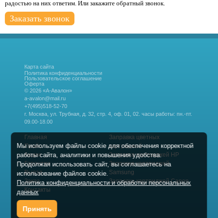
радостью на них ответим. Или закажите обратный звонок.
Заказать звонок
Карта сайта
Политика конфиденциальности
Пользовательское соглашение
Оферта
© 2026 «А-Авалон»
a-avalon@mail.ru
+7(495)518-52-70
г. Москва, ул. Трубная, д. 32, стр. 4, оф. 01, 02.
часы работы: пн.-пт.
09.00-18.00
Главная
Заправка цветных
Мы используем файлы cookie для обеспечения корректной
Прайс
картриджей
работы сайта, аналитики и повышения удобства.
Акции
Заправка картриджей HP
Гарантии
Заправка картриджей
Продолжая использовать сайт, вы соглашаетесь на
Выезд
Samsung
использование файлов cookie.
Заказ
Заправка картриджей Canon
Политика конфиденциальности и обработки персональных
Контакты
данных
Принять