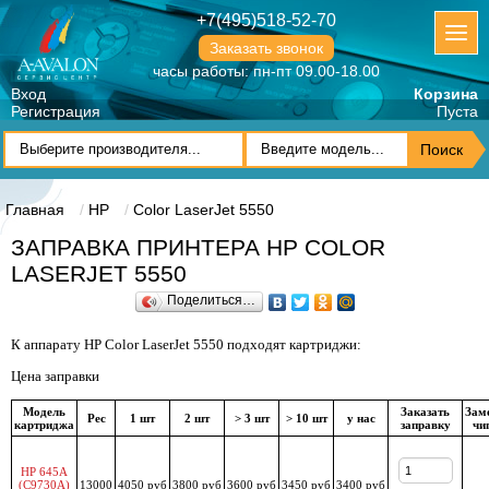
+7(495)518-52-70
Заказать звонок
часы работы: пн-пт 09.00-18.00
Вход
Корзина
Регистрация
Пуста
Главная
HP
Color LaserJet 5550
ЗАПРАВКА ПРИНТЕРА HP COLOR
LASERJET 5550
Поделиться…
К аппарату HP Color LaserJet 5550 подходят картриджи:
Цена заправки
Модель
Заказать
Зам
Рес
1 шт
2 шт
> 3 шт
> 10 шт
у нас
картриджа
заправку
чи
HP 645A
(C9730A)
13000
4050 руб
3800 руб
3600 руб
3450 руб
3400 руб