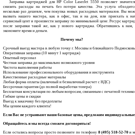
Заправка картриджей для HP Color LaserJet 5550 позволяет значител
снизить расходы на печать без потери качества. Эта услуга обходитс
несколько раз дешевле, чем покупка новых расходных материалов. Вы мож
вызвать нашего мастера, как в офис, так и на дом, или приехать к на
сервисный цент и произвести заправку по минимальной цене. Ресурс картри
после заправки такой же, как у нового картриджа. Обратившись к нам,
экономите время и деньги.
Почему мы?
Срочный выезд мастера в любую точку г. Москвы и ближайшего Подмосковь
Оперативная заправка (10 минут 1 картридж)
Опытный персонал
Честная заправка до максимально возможного уровня
Чистота выполнения работы
Использование профессионального оборудования и инструмента
Качественные расходные материалы
Любая форма оплаты (наличный и безналичный расчет с НДС)
Бессрочная гарантия (до полной выработки тонера)
Бесплатная консультация по любым вопросам, связанным с печатной технико
Гибкие цены и скидки
Выезд к заказчику без предоплаты
Мы ценим каждого клиента!
Если Вас не устраивают наши базовые цены, предложим индивидуальные
Обращайтесь и мы всегда сможем договориться!
Если остались вопросы просто позвоните по телефону
8 (495) 518-52-70
и м