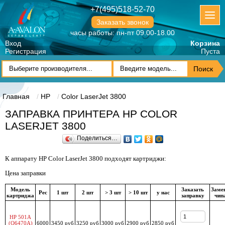
+7(495)518-52-70
Заказать звонок
часы работы: пн-пт 09.00-18.00
Вход
Корзина
Регистрация
Пуста
Главная
HP
Color LaserJet 3800
ЗАПРАВКА ПРИНТЕРА HP COLOR
LASERJET 3800
Поделиться…
К аппарату HP Color LaserJet 3800 подходят картриджи:
Цена заправки
Модель
Заказать
Заме
Рес
1 шт
2 шт
> 3 шт
> 10 шт
у нас
картриджа
заправку
чип
HP 501A
(Q6470A)
6000
3450 руб
3250 руб
3000 руб
2900 руб
2850 руб