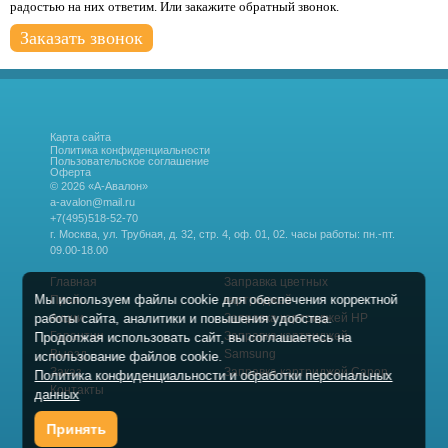
радостью на них ответим. Или закажите обратный звонок.
Заказать звонок
Карта сайта
Политика конфиденциальности
Пользовательское соглашение
Оферта
© 2026 «А-Авалон»
a-avalon@mail.ru
+7(495)518-52-70
г. Москва, ул. Трубная, д. 32, стр. 4, оф. 01, 02.
часы работы: пн.-пт.
09.00-18.00
Главная
Заправка цветных
Мы используем файлы cookie для обеспечения корректной
Прайс
картриджей
работы сайта, аналитики и повышения удобства.
Акции
Заправка картриджей HP
Гарантии
Заправка картриджей
Продолжая использовать сайт, вы соглашаетесь на
Выезд
Samsung
использование файлов cookie.
Заказ
Заправка картриджей Canon
Политика конфиденциальности и обработки персональных
Контакты
данных
Принять