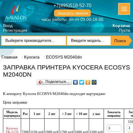
+7(495)518-52-70
Заказать звонок
часы работы: пн-пт 09.00-18.00
Вход
Корзина
Регистрация
Пуста
Главная
Kyocera
ECOSYS M2040dn
ЗАПРАВКА ПРИНТЕРА KYOCERA ECOSYS
M2040DN
Поделиться…
К аппарату Kyocera ECOSYS M2040dn подходят картриджи:
Цена заправки
Модель
Заказать
За
Рес
1 шт
2 шт
> 3 шт
> 10 шт
у нас
картриджа
заправку
ч
550
Kyocera
TK-1170
7200
2150 руб
1900 руб
1700 руб
1600 руб
1500 руб