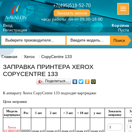
+7(495)518-52-70
Заказать звонок
часы работы: пн-пт 09.00-18.00
Вход
Корзина
Регистрация
Пуста
Главная
Xerox
CopyCentre 133
ЗАПРАВКА ПРИНТЕРА XEROX
COPYCENTRE 133
Поделиться…
К аппарату Xerox CopyCentre 133 подходят картриджи:
Цена заправки
Модель
Заказать
З
Рес
1 шт
2 шт
> 3 шт
> 10 шт
у нас
картриджа
заправку
16
Xerox
013R00589
60000
драм руб
драм руб
драм руб
драм руб
драм руб