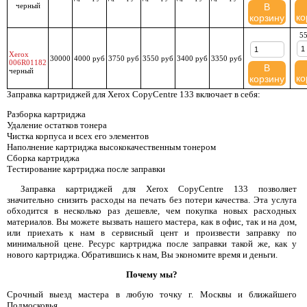
черный
В
ко
корзину
55
Xerox
30000
4000 руб
3750 руб
3550 руб
3400 руб
3350 руб
006R01182
В
черный
ко
корзину
Заправка картриджей для Xerox CopyCentre 133 включает в себя:
Разборка картриджа
Удаление остатков тонера
Чистка корпуса и всех его элементов
Наполнение картриджа высококачественным тонером
Сборка картриджа
Тестирование картриджа после заправки
Заправка картриджей для Xerox CopyCentre 133 позволяет
значительно снизить расходы на печать без потери качества. Эта услуга
обходится в несколько раз дешевле, чем покупка новых расходных
материалов. Вы можете вызвать нашего мастера, как в офис, так и на дом,
или приехать к нам в сервисный цент и произвести заправку по
минимальной цене. Ресурс картриджа после заправки такой же, как у
нового картриджа. Обратившись к нам, Вы экономите время и деньги.
Почему мы?
Срочный выезд мастера в любую точку г. Москвы и ближайшего
Подмосковья