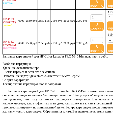
В
голубой
кор
корзину
115
HP 415X
6000
2550 руб
2350 руб
2150 руб
2000 руб
2000 руб
(W2032X)
В
желтый
кор
корзину
115
HP 415X
6000
2550 руб
2350 руб
2150 руб
2000 руб
2000 руб
(W2033X)
В
пурпурный
кор
корзину
Заправка картриджей для HP Color LaserJet PRO M454dn включает в себя:
Разборка картриджа
Удаление остатков тонера
Чистка корпуса и всех его элементов
Наполнение картриджа высококачественным тонером
Сборка картриджа
Тестирование картриджа после заправки
Заправка картриджей для HP Color LaserJet PRO M454dn позволяет знач
снизить расходы на печать без потери качества. Эта услуга обходится в не
раз дешевле, чем покупка новых расходных материалов. Вы можете в
нашего мастера, как в офис, так и на дом, или приехать к нам в сервисный
произвести заправку по минимальной цене. Ресурс картриджа после заправк
же, как у нового картриджа. Обратившись к нам, Вы экономите время и деньг