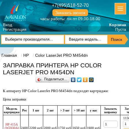
+7(495)518-52-70
Заказать звонок
часы работы: пн-пт 09.00-18.00
Вход
Корзина
Регистрация
Пуста
Главная
HP
Color LaserJet PRO M454dn
ЗАПРАВКА ПРИНТЕРА HP COLOR
LASERJET PRO M454DN
Поделиться…
К аппарату HP Color LaserJet PRO M454dn подходят картриджи:
Цена заправки
Модель
Заказать
За
Рес
1 шт
2 шт
> 3 шт
> 10 шт
у нас
картриджа
заправку
ч
115
HP 415A
(W2030A)
2400
2200 руб
2000 руб
1750 руб
1650 руб
1600 руб