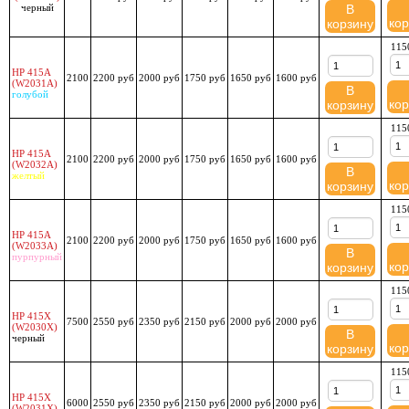
черный
В
кор
корзину
115
HP 415A
2100
2200 руб
2000 руб
1750 руб
1650 руб
1600 руб
(W2031A)
В
голубой
кор
корзину
115
HP 415A
2100
2200 руб
2000 руб
1750 руб
1650 руб
1600 руб
(W2032A)
В
желтый
кор
корзину
115
HP 415A
2100
2200 руб
2000 руб
1750 руб
1650 руб
1600 руб
(W2033A)
В
пурпурный
кор
корзину
115
HP 415X
7500
2550 руб
2350 руб
2150 руб
2000 руб
2000 руб
(W2030X)
В
черный
кор
корзину
115
HP 415X
6000
2550 руб
2350 руб
2150 руб
2000 руб
2000 руб
(W2031X)